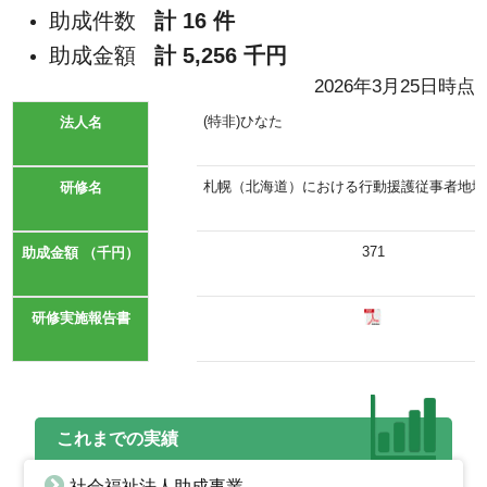
助成件数
計 16 件
助成金額
計 5,256 千円
2026年3月25日時点
(特非)ひなた
法人名
札幌（北海道）における行動援護従事者地域
研修名
371
助成金額
（千円）
研修実施報告書
これまでの実績
社会福祉法人助成事業