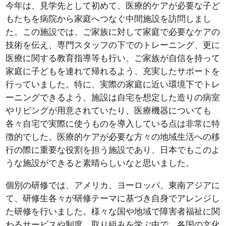
今年は、見学先として初めて、医療的ケアが必要な子ど
もたちを病院から家庭へつなぐ中間施設を訪問しまし
た。この施設では、ご家族に対して家庭で必要なケアの
技術を伝え、専門スタッフの下でのトレーニング、更に
医療に関する教育指導等も行い、ご家族が自信を持って
家庭に子どもを連れて帰れるよう、充実したサポートを
行っていました。特に、実際の家庭に近い環境下でトレ
ーニングできるよう、施設は自宅を想定した造りの病室
やリビングが用意されていたり、医療機器についても
各々自宅で実際に使うものを導入している点は非常に特
徴的でした。医療的ケアが必要な方々の地域生活への移
行の際に重要な役割を担う施設であり、日本でもこのよ
うな施設ができると素晴らしいなと思いました。
個別の研修では、アメリカ、ヨーロッパ、東南アジアに
て、研修生各々が研修テーマに基づき自身でアレンジし
た研修を行いました。様々な国や地域で障害者福祉に関
わるサービスや制度、取り組みを学ぶ中で、各国の文化