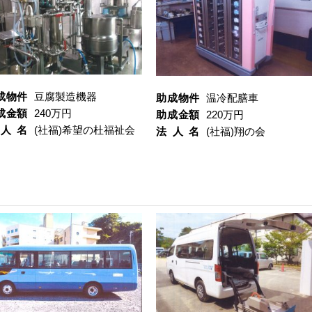
成物件
豆腐製造機器
助成物件
温冷配膳車
成金額
240万円
助成金額
220万円
人名
(社福)希望の杜福祉会
法人名
(社福)翔の会