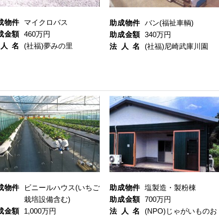
成物件
マイクロバス
助成物件
バン(福祉車輌)
成金額
460万円
助成金額
340万円
人名
(社福)夢みの里
法人名
(社福)尼崎武庫川園
成物件
ビニールハウス(いちご
助成物件
塩製造・製粉棟
栽培設備含む)
助成金額
700万円
成金額
1,000万円
法人名
(NPO)じゃがいものお