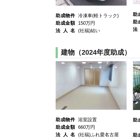
助
助成物件
冷凍車(軽トラック)
助
助成金額
150万円
法
法人名
(社福)結い
建物（2024年度助成）
助成物件
浴室設置
助
助成金額
660万円
法人名
(社福)ふれ愛名古屋
助