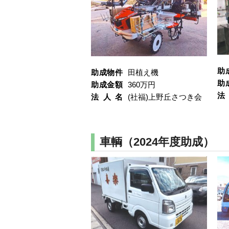
助
助成物件
田植え機
助
助成金額
360万円
法
法人名
(社福)上野丘さつき会
車輌（2024年度助成）