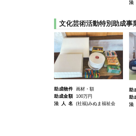
法
文化芸術活動特別助成事業
助成物件
画材・額
助
助成金額
100万円
助
法人名
(社福)みぬま福祉会
法