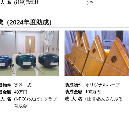
人名
(社福)元気村
うち
（2024年度助成）
助成物件
オリジナルハープ
成物件
楽器一式
助成金額
100万円
成金額
40万円
法人名
(社福)あんさんぶる
人名
(NPO)わんぱくクラブ
育成会