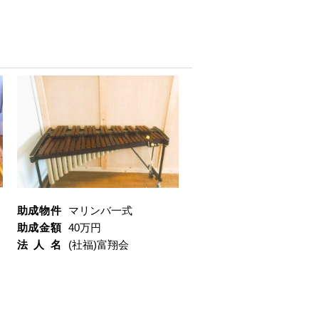
助成物件
マリンバ一式
助成金額
40万円
法人名
(社福)富翔会