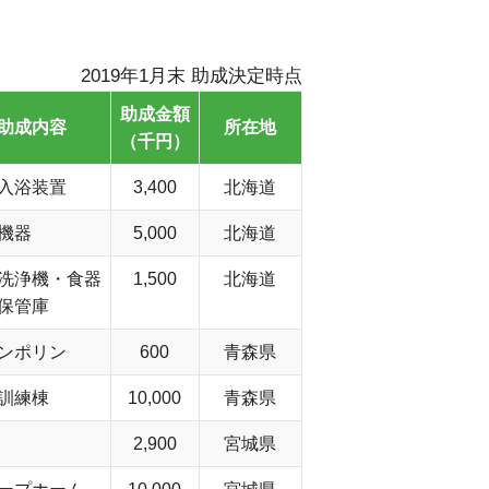
2019年1月末 助成決定時点
助成金額
助成内容
所在地
（千円）
入浴装置
3,400
北海道
機器
5,000
北海道
洗浄機・食器
1,500
北海道
保管庫
ンポリン
600
青森県
訓練棟
10,000
青森県
2,900
宮城県