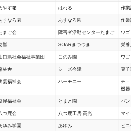
めやす箱
はれる
作業
あすなろ園
あすなろ園
作業
たまご会
障害者活動センターたまご
ワゴ
交響
SOARきつつき
栄養
山口県社会福祉事業団
このみ園
ワゴ
悠林舎
シーズ今津
菓子
凌雲福祉会
ハーモニー
チョ
機器
塩屋福祉会
とまと園
バン
八つ鹿会
八つ鹿工房 高光
マイ
あゆみ学園
あゆみ
ビニ