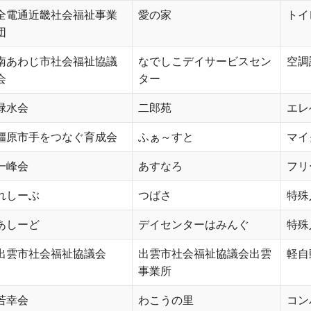
全電通近畿社会福祉事業
愛の家
トイ
団
南あわじ市社会福祉協議
なでしこデイサービスセン
空調
会
ター
緑水会
二郎苑
エレ
橿原市手をつなぐ育成会
ふぁ～すと
マイ
一峰会
あすなろ
フリ
れしーぶ
つばさ
特殊
あしーど
デイセンターはみんぐ
特殊
出雲市社会福祉協議会
出雲市社会福祉協議会出雲
軽自
事業所
若幸会
わこうの里
コン