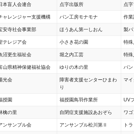
日本盲人会連合
点字出版所
点字
チャレンジャー支援機構
パン工房モナモナ
作業
宝安寺社会事業部
ほうあん第一しおん
製パ
聖テレジア会
小さき花の園
特殊
魚沼更生福祉会
堀之内工芸
特殊
富山県精神保健福祉協会
ゆりの木の里
バン
陽光会
障害者支援センターひまわ
マイ
り
福授園
福授園鳥羽作業所
UV
林檎の里
自閉症支援施設あおぞら
ワゴ
アンサンブル会
アンサンブル松川第Ⅱ
トラ