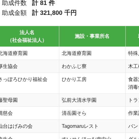
助成件数
計 81 件
助成金額
計 321,800 千円
法人名
施設・事業所名
（社会福祉法人）
北海道療育園
北海道療育園
特殊
厚生協会
わかふじ寮
木工
さっぽろひかり福祉会
ひかり工房
食器
消毒
藤聖母園
弘前大清水学園
トラ
清慈会
清岳園そら
作業
仙台はげみの会
Tagomaruレスト
バン