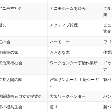
アニモ福祉会
アニモホームあゆみ
グル
築
朋友
アクティブ鈴鹿
ビニ
遮光
虹の会
ハーモニー
ワゴ
美輪湖の家
おおきな木
作業
宇治東福祉会
ワークセンター宇治作業所
ドゥ
ナー
京都太陽の園
宮津サンホーム 工房シーガ
製パ
ル
大阪障害者自立支援協会
大阪ワークセンター
バン
草の根共生会
蓮Ⅱ
製パ