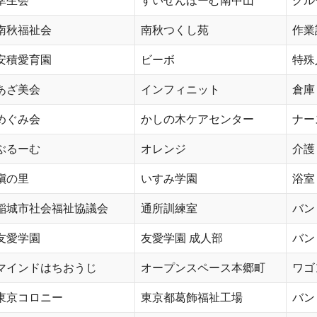
幸生会
すいせんほーむ南中山
グル
南秋福祉会
南秋つくし苑
作業
安積愛育園
ビーボ
特殊
あざ美会
インフィニット
倉庫
めぐみ会
かしの木ケアセンター
ナー
ぶるーむ
オレンジ
介護
槇の里
いすみ学園
浴室
稲城市社会福祉協議会
通所訓練室
バン
友愛学園
友愛学園 成人部
バン
マインドはちおうじ
オープンスペース本郷町
ワゴ
東京コロニー
東京都葛飾福祉工場
バン