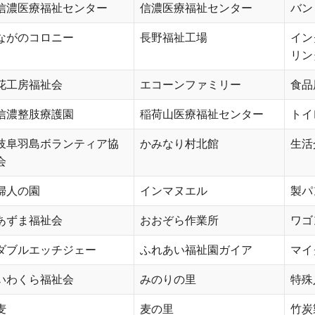
信濃医療福祉センター
信濃医療福祉センター
バン
ながのコロニー
長野福祉工場
イン
リン
花工房福祉会
エコーンファミリー
食品
信濃整肢療護園
稲荷山医療福祉センター
トイ
岐阜羽島ボランティア協
かみなり村北館
生活
会
婦人の園
インマヌエル
製パ
あずま福祉会
おおぞら作業所
ワゴ
ダブルエッチジェー
ふれあい福祉園ガイア
マイ
いわくら福祉会
みのりの里
特殊
麦
麦の里
竹炭