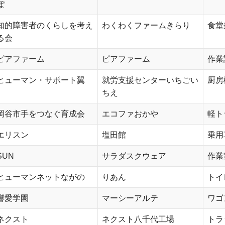
ぽ
知的障害者のくらしを考え
わくわくファームきらり
食堂
る会
ピアファーム
ピアファーム
作業
ヒューマン・サポート翼
就労支援センターいちごい
厨房
ちえ
岡谷市手をつなぐ育成会
エコファおかや
軽ト
エリスン
塩田館
乗用
SUN
サラダスクウェア
作業
ヒューマンネットながの
りあん
トイ
響愛学園
マーシーアルテ
ワゴ
ネクスト
ネクスト八千代工場
トラ