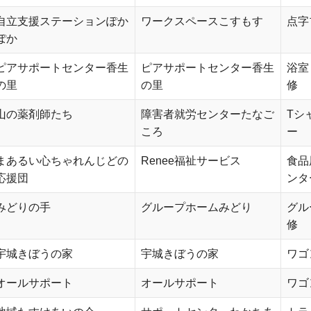
自立支援ステーションぽか
ワークスペースこすもす
点字
ぽか
ピアサポートセンター香生
ピアサポートセンター香生
浴室
の里
の里
修
山の薬剤師たち
障害者就労センターたなご
Tシ
ころ
ー
まあるい心ちゃれんじどの
Renee福祉サービス
食品
応援団
ンタ
みどりの手
グループホームみどり
グル
修
宇城きぼうの家
宇城きぼうの家
ワゴ
オールサポート
オールサポート
ワゴ