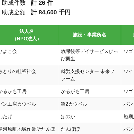
助成件数
計 26 件
助成金額
計 84,600 千円
法人名
施設・事業所名
（NPO法人）
ひよこ会
放課後等デイサービスぴっ
ワゴ
ぴ栗生
みどりの杜福祉会
就労支援センター 未来フ
ワイ
ァーム
かるがも工房
かるがも工房
ワゴ
パン工房カウベル
第2カウベル
バン
わたげ
ほのか
短期
湯河原町地域作業所たんぽ
たんぽぽ
バン