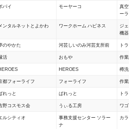
ポパイ
モーヤーコ
真空
ーラ
メンタルネットとよかわ
ワークホーム ハピネス
ジェ
機器
夢のやかた
河芸しいのみ河芸支所前
トラ
縁活
おもや
作業
HEROES
HEROES
樽洗
京都フォーライフ
フォーライフ
作業
ぱれっと
ぱれっと
トラ
吉野コスモス会
うぃる工房
ワゴ
エルシティオ
事務支援センター ソラー
カラ
ナ