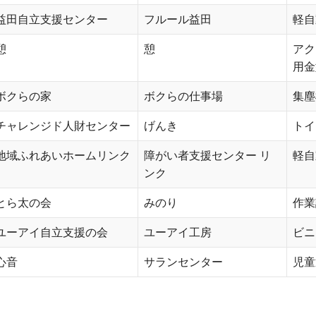
益田自立支援センター
フルール益田
軽自
憩
憩
アク
用金
ボクらの家
ボクらの仕事場
集塵
チャレンジド人財センター
げんき
トイ
地域ふれあいホームリンク
障がい者支援センター リ
軽自
ンク
とら太の会
みのり
作業
ユーアイ自立支援の会
ユーアイ工房
ビニ
心音
サランセンター
児童