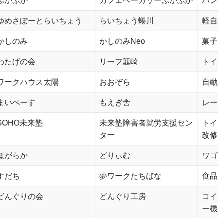
ぷかぷか
カフェベーカリーぷかぷか
バン
ゆめさぽーとらいちょう
らいちょう蜷川
軽自
かしのみ
かしのみNeo
菓子
わたげの会
リーフ韮崎
トイ
ワークハウス太陽
おおぞら
自動
まいぺーす
もえぎ舎
レー
SOHO未来塾
未来塾障害者就労支援セン
トイ
ター
改修
ほがらか
どりぃむ
ワゴ
すだち
夢ワークたちばな
食品
どんぐりの会
どんぐり工房
コイ
ー機