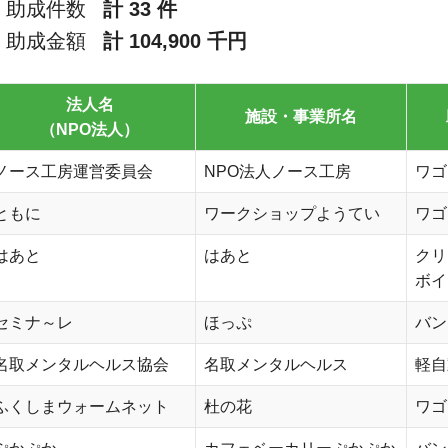
助成件数
計 33 件
助成金額
計 104,900 千円
法人名
施設・事業所名
（NPO法人）
ノース工房運営委員会
NPO法人ノース工房
ワゴ
ともに
ワークショップようてい
ワゴ
はあと
はあと
クリ
ボイ
セミナ～レ
ほっぷ
バン
名取メンタルヘルス協会
名取メンタルヘルス
軽自
ふくしまウォームネット
杜の花
ワゴ