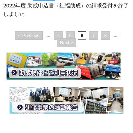
2022年度 助成申込書（社福助成）の請求受付を終了
しました
< Previous
...
4
5
6
7
8
...
Next >